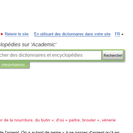
Retenir le site
En utilisant des dictionnaires dans votre site
FR
clopédies sur 'Academic'
Recherche!
interprétations
er
de
la
nourriture
,
du
butin
»;
d
'
où
«
paître
,
brouter
»,
vénerie
de
l
'
argent
.
On
a
autant
de
peine
«
à
se
passer
d
'
argent
qu
'
à
en