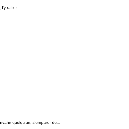
,
l
'
y
rallier
nvahir
quelqu
'
un
,
s
'
emparer
de
...