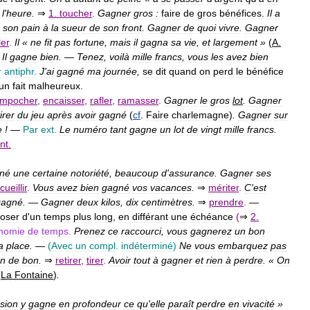
l
'
heure
.
⇒
1
.
toucher
.
Gagner
gros
:
faire
de
gros
bénéfices
.
Il
a
son
pain
à
la
sueur
de
son
front
.
Gagner
de
quoi
vivre
.
Gagner
ler
.
Il
«
ne
fit
pas
fortune
,
mais
il
gagna
sa
vie
,
et
largement
»
(
A
.
Il
gagne
bien
.
—
Tenez
,
voilà
mille
francs
,
vous
les
avez
bien
r
antiphr
.
J
'
ai
gagné
ma
journée
,
se
dit
quand
on
perd
le
bénéfice
un
fait
malheureux
.
mpocher
,
encaisser
,
rafler
,
ramasser
.
Gagner
le
gros
lot
.
Gagner
irer
du
jeu
après
avoir
gagné
(
cf
.
Faire
charlemagne
)
.
Gagner
sur
e
!
—
Par
ext
.
Le
numéro
tant
gagne
un
lot
de
vingt
mille
francs
.
nt
.
né
une
certaine
notoriété
,
beaucoup
d
'
assurance
.
Gagner
ses
cueillir
.
Vous
avez
bien
gagné
vos
vacances
.
⇒
mériter
.
C
'
est
gagné
.
—
Gagner
deux
kilos
,
dix
centimètres
.
⇒
prendre
.
—
poser
d
'
un
temps
plus
long
,
en
différant
une
échéance
(
⇒
2
.
nomie
de
temps
.
Prenez
ce
raccourci
,
vous
gagnerez
un
bon
a
place
.
—
(
Avec
un
compl
.
indéterminé
)
Ne
vous
embarquez
pas
en
de
bon
.
⇒
retirer
,
tirer
.
Avoir
tout
à
gagner
et
rien
à
perdre
. «
On
(
La
Fontaine
)
.
sion
y
gagne
en
profondeur
ce
qu
'
elle
paraît
perdre
en
vivacité
»