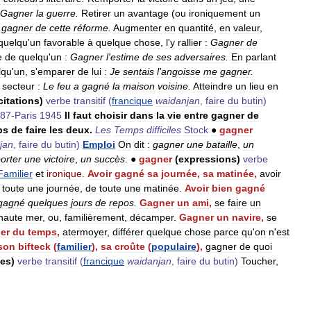
Gagner
la
guerre
.
Retirer
un
avantage
(
ou
ironiquement
un
gagner
de
cette
réforme
.
Augmenter
en
quantité
,
en
valeur
,
quelqu
'
un
favorable
à
quelque
chose
,
l
'
y
rallier
:
Gagner
de
e
de
quelqu
'
un
:
Gagner
l
'
estime
de
ses
adversaires
.
En
parlant
lqu
'
un
,
s
'
emparer
de
lui
:
Je
sentais
l
'
angoisse
me
gagner
.
secteur
:
Le
feu
a
gagné
la
maison
voisine
.
Atteindre
un
lieu
en
citations
)
verbe
transitif
(
francique
waidanjan
,
faire
du
butin
)
87
-
Paris
1945
Il
faut
choisir
dans
la
vie
entre
gagner
de
ps
de
faire
les
deux
.
Les
Temps
difficiles
Stock
●
gagner
jan
,
faire
du
butin
)
Emploi
On
dit
:
gagner
une
bataille
,
un
orter
une
victoire
,
un
succès
.
●
gagner
(
expressions
)
verbe
Familier
et
ironique
.
Avoir
gagné
sa
journée
,
sa
matinée
,
avoir
toute
une
journée
,
de
toute
une
matinée
.
Avoir
bien
gagné
gagné
quelques
jours
de
repos
.
Gagner
un
ami
,
se
faire
un
haute
mer
,
ou
,
familièrement
,
décamper
.
Gagner
un
navire
,
se
er
du
temps
,
atermoyer
,
différer
quelque
chose
parce
qu
'
on
n
'
est
son
bifteck
(
familier
),
sa
croûte
(
populaire
),
gagner
de
quoi
es
)
verbe
transitif
(
francique
waidanjan
,
faire
du
butin
)
Toucher
,