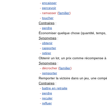
-
encaisser
-
percevoir
-
ramasser
(
familier
)
-
toucher
Contraires
:
-
perdre
Économiser
quelque
chose
(
quantité
,
temps
Synonymes
:
-
obtenir
-
rapporter
-
retirer
Obtenir
un
lot
,
un
prix
comme
récompense
à
Synonymes
:
-
décrocher
(
familier
)
-
remporter
Remporter
la
victoire
dans
un
jeu
,
une
compét
Contraires
:
-
battre
en
retraite
-
perdre
-
reculer
-
refluer