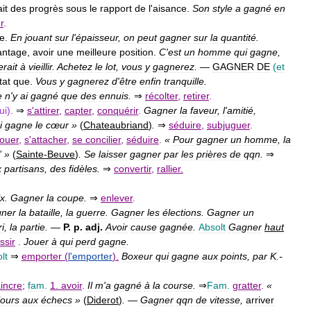
ait
des
progrès
sous
le
rapport
de
l
'
aisance
.
Son
style
a
gagné
en
r
.
e
.
En
jouant
sur
l
'
épaisseur
,
on
peut
gagner
sur
la
quantité
.
antage
,
avoir
une
meilleure
position
.
C
'
est
un
homme
qui
gagne
,
rait
à
vieillir
.
Achetez
le
lot
,
vous
y
gagnerez
.
—
GAGNER
DE
(
et
tat
que
.
Vous
y
gagnerez
d
'
être
enfin
tranquille
.
e
n
'
y
ai
gagné
que
des
ennuis
.
⇒
récolter
,
retirer
.
ui
).
⇒
s
'
attirer
,
capter
,
conquérir
.
Gagner
la
faveur
,
l
'
amitié
,
i
gagne
le
cœur
»
(
Chateaubriand
)
.
⇒
séduire
,
subjuguer
.
ouer
,
s
'
attacher
,
se
concilier
,
séduire
.
«
Pour
gagner
un
homme
,
la
” »
(
Sainte
-
Beuve
)
.
Se
laisser
gagner
par
les
prières
de
qqn
.
⇒
x
partisans
,
des
fidèles
.
⇒
convertir
,
rallier
.
ix
.
Gagner
la
coupe
.
⇒
enlever
.
ner
la
bataille
,
la
guerre
.
Gagner
les
élections
.
Gagner
un
i
,
la
partie
.
—
P
.
p
.
adj
.
Avoir
cause
gagnée
.
Absolt
Gagner
haut
ssir
.
Jouer
à
qui
perd
gagne
.
lt
⇒
emporter
(
l
'
emporter
).
Boxeur
qui
gagne
aux
points
,
par
K
.-
incre
;
fam
.
1
.
avoir
.
Il
m
'
a
gagné
à
la
course
.
⇒
Fam
.
gratter
.
«
jours
aux
échecs
»
(
Diderot
)
.
—
Gagner
qqn
de
vitesse
,
arriver