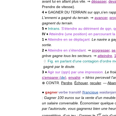
avant
lui
en
allant
plus
vite
. ⇒
dépasser
,
deva
Prendre
de
vitesse
)
.
4
♦
GAGNER
DU
TERRAIN
sur
qqn
,
s
'
en
rapp
L
'
ennemi
a
gagné
du
terrain
.
⇒
avancer
,
pro
gagnent
du
terrain
.
5
♦
Intrans
.
S
'
étendre
au
détriment
de
qqn
,
q
IV
♦
Atteindre
(
une
position
)
en
parcourant
la
1
♦
Atteindre
en
se
déplaçant
.
Le
navire
a
ga
sortie
.
2
♦
Atteindre
en
s
'
étendant
.
⇒
progresser
,
se
grève
gagne
tous
les
secteurs
.
⇒
atteindre
,
♢
Fig
.
en
parlant
d
'
une
contagion
d
'
ordre
m
gagné
par
le
doute
.
3
♦
Agir
sur
(
qqn
)
par
une
impression
.
Le
froi
s
'
emparer
(
de
)
,
envahir
.
«
Idriss
percevait
l
'
a
⊗
CONTR
.
Perdre
.
Échouer
,
reculer
. —
Aban
●
gagner
verbe
transitif
(
francique
waidanjan
:
Gagner
100
euros
sur
la
vente
d
'
un
meuble
un
salaire
convenable
.
Économiser
quelque
par
l
'
autoroute
,
vous
gagnerez
bien
une
heu
er
compétition
,
d
'
un
jeu
:
Gagner
le
1
prix
d
'
u