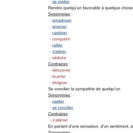
-
se
replier
Rendre
quelqu
'
un
favorable
à
quelque
chose
Synonymes
:
-
amadouer
-
amener
-
captiver
-
conquérir
-
rallier
-
s
'
attirer
-
séduire
Contraires
:
-
détourner
-
écarter
-
éloigner
Se
concilier
la
sympathie
de
quelqu
'
un
Synonymes
:
-
capter
-
se
concilier
Contraires
:
-
s
'
aliéner
En
parlant
d
'
une
sensation
,
d
'
un
sentiment
,
e
Synonymes
: