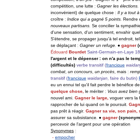
compétition
,
une
lutte
:
Gagner
les
élections
.
inconvénient
)
de
quelque
chose
:
Il
y
a
tout
à
croître
:
Indice
qui
a
gagné
5
points
.
Rendre
nouveaux
partisans
.
Se
concilier
la
sympathi
d
'
une
sensation
,
d
'
un
sentiment
,
envahir
que
S
'
étendre
,
se
propager
jusqu
'
à
tel
endroit
,
tel
se
déplaçant
:
Gagner
un
refuge
.
●
gagner
(
Édouard
Bourdet
Saint
-
Germain
-
en
-
Laye
18
l
'
argent
et
le
dépenser
:
on
n
'
a
pas
le
tem
(
difficultés
)
verbe
transitif
(
francique
waidan
combat
,
un
concours
,
un
procès
,
mais
:
remp
transitif
(
francique
waidanjan
,
faire
du
butin
)
eu
un
ennui
tel
qu
'
il
fait
perdre
le
bénéfice
de
quelque
chose
,
le
mériter
:
Vous
avez
bien
nouvel
ami
.
Gagner
le
large
,
voguer
vers
la
rapprocher
de
lui
quand
on
le
poursuit
.
Gagn
pas
prêt
à
réagir
.
Gagner
sa
vie
,
son
pain
,
assurer
sa
subsistance
.
●
gagner
(
synonym
percevoir
de
l
'
argent
pour
une
opération
Synonymes
:
-
empocher