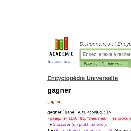
Dictionnaires et Ency
fr-academic.com
Encyclopédie Universelle
Encyclopédie Universelle
gagner
gagner
gagner
[
gaɲe
]
v
.
tr
.
<
conjug
.
:
1
>
•
gaaignier
1160
;
frq
.
°
waidanjan
«
se
procur
I
♦
S
'
assurer
(
un
profit
matériel
).
1
♦
(
Par
un
travail
,
par
une
activité
).
Gagner