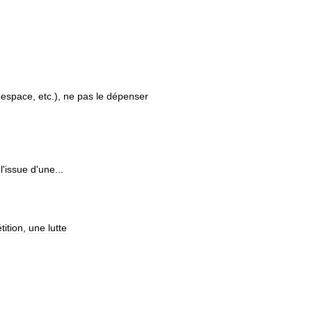
,
espace
,
etc
.),
ne
pas
le
dépenser
l
'
issue
d
'
une
...
ition
,
une
lutte