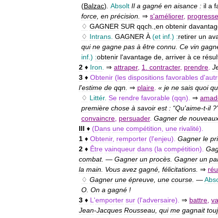
(
Balzac
)
.
Absolt
Il
a
gagné
en
aisance
:
il
a
f
force
,
en
précision
.
⇒
s
'
améliorer
,
progresse
♢
GAGNER
SUR
qqch
.,
en
obtenir
davantag
♢
Intrans
.
GAGNER
À
(
et
inf
.)
:
retirer
un
av
qui
ne
gagne
pas
à
être
connu
.
Ce
vin
gagne
inf
.)
:
obtenir
l
'
avantage
de
,
arriver
à
ce
résul
2
♦
Iron
.
⇒
attraper
,
1
.
contracter
,
prendre
.
J
3
♦
Obtenir
(
les
dispositions
favorables
d
'
autr
l
'
estime
de
qqn
.
⇒
plaire
.
«
je
ne
sais
quoi
qu
♢
Littér
.
Se
rendre
favorable
(
qqn
).
⇒
amad
première
chose
à
savoir
est
:
“
Qu
'
aime
-
t
-
il
?
convaincre
,
persuader
.
Gagner
de
nouveau
III
♦
(
Dans
une
compétition
,
une
rivalité
).
1
♦
Obtenir
,
remporter
(
l
'
enjeu
).
Gagner
le
pr
2
♦
Être
vainqueur
dans
(
la
compétition
).
Gag
combat
.
—
Gagner
un
procès
.
Gagner
un
par
la
main
.
Vous
avez
gagné
,
félicitations
.
⇒
réu
♢
Gagner
une
épreuve
,
une
course
.
—
Abso
O
.
On
a
gagné
!
3
♦
L
'
emporter
sur
(
l
'
adversaire
).
⇒
battre
,
va
Jean
-
Jacques
Rousseau
,
qui
me
gagnait
tou