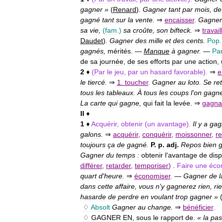
gagner
»
(
Renard
)
.
Gagner
tant
par
mois
,
de
gagné
tant
sur
la
vente
.
⇒
encaisser
.
Gagner
sa
vie
,
(
fam
.)
sa
croûte
,
son
bifteck
.
⇒
travail
Daudet
)
.
Gagner
des
mille
et
des
cents
.
Pop
.
gagnés
,
mérités
. —
Manque
à
gagner
.
—
Pa
de
sa
journée
,
de
ses
efforts
par
une
action
,
2
♦
(
Par
le
jeu
,
par
un
hasard
favorable
).
⇒
e
le
tiercé
.
⇒
1
.
toucher
.
Gagner
au
loto
.
Se
ret
tous
les
tableaux
.
À
tous
les
coups
l
'
on
gagn
La
carte
qui
gagne
,
qui
fait
la
levée
. ⇒
gagna
II
♦
1
♦
Acquérir
,
obtenir
(
un
avantage
).
Il
y
a
gag
galons
.
⇒
acquérir
,
conquérir
,
moissonner
,
re
toujours
ça
de
gagné
.
P
.
p
.
adj
.
Repos
bien
Gagner
du
temps
:
obtenir
l
'
avantage
de
dis
différer
,
retarder
,
temporiser
)
.
Faire
une
éco
quart
d
'
heure
.
⇒
économiser
.
—
Gagner
de
l
dans
cette
affaire
,
vous
n
'
y
gagnerez
rien
,
ri
hasarde
de
perdre
en
voulant
trop
gagner
»
♢
Absolt
Gagner
au
change
.
⇒
bénéficier
.
♢
GAGNER
EN
,
sous
le
rapport
de
.
«
la
pas