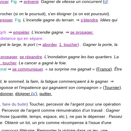
ncer
.
Fig
.
⇒
prévenir
.
Gagner
de
vitesse
un
concurrent
(
cf
.
rocher
(
si
on
le
poursuit
),
s
'
en
éloigner
(
si
on
est
poursuivi
).
gresser
.
Fig
.
L
'
incendie
gagne
du
terrain
.
⇒
s
'
étendre
.
Idées
qui
qch
.
⇒
empiéter
.
L
'
incendie
gagne
.
⇒
se
propager
.
distance
qui
en
sépare
.
gné
le
large
,
le
port
(
⇒
aborder
,
1
.
toucher
)
.
Gagner
la
porte
,
la
propager
,
se
répandre
.
L
'
inondation
gagne
les
bas
quartiers
.
La
1
.
toucher
.
Le
cancer
a
gagné
le
foie
.
oral
⇒
se
communiquer
.
«
sa
surprise
me
gagnait
»
(
France
)
.
Être
d
,
le
sommeil
,
la
faim
,
la
fatigue
commençaient
à
le
gagner
.
⇒
ngoisse
et
l
'
impatience
qui
gagnaient
son
compagnon
»
(
Tournier
)
.
donner
,
éloigner
(
s
'
)
,
quitter
.
,
faire
du
butin
)
Toucher
,
percevoir
de
l
'
argent
pour
une
opération
.
Percevoir
de
l
'
argent
comme
rémunération
d
'
un
travail
:
Gagner
chose
(
quantité
,
temps
,
espace
,
etc
.),
ne
pas
le
dépenser
:
Passez
re
.
Obtenir
un
lot
,
un
prix
comme
récompense
à
l
'
issue
d
'
une
n
concours
littéraire
.
Remporter
la
victoire
dans
un
jeu
,
une